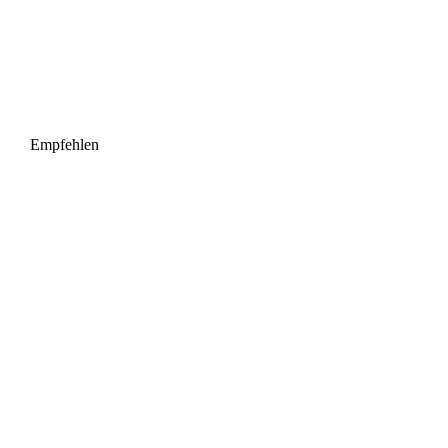
Empfehlen
Startseite
|
Impressum
|
Kontakt
|
Anfahrt
|
Seite weiterempfehlen
Letzte Änderung: 05.11.2025 © Andreas Schürmeyer 2025